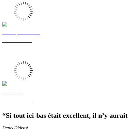
Jean-François LEMINEUR
Maître de conférences
John LOMAS
Directeur de recherche
“Si tout ici-bas était excellent, il n’y aurai
Denis Diderot