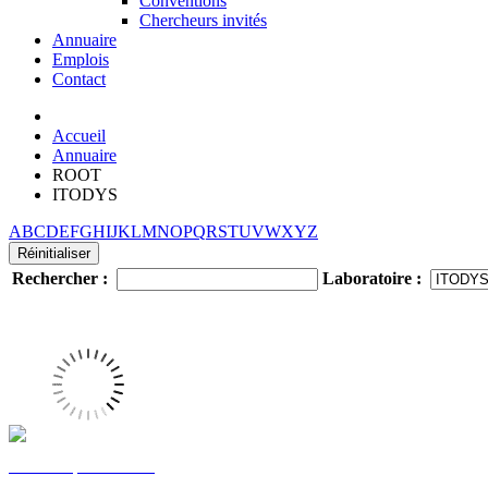
Conventions
Chercheurs invités
Annuaire
Emplois
Contact
Accueil
Annuaire
ROOT
ITODYS
A
B
C
D
E
F
G
H
I
J
K
L
M
N
O
P
Q
R
S
T
U
V
W
X
Y
Z
Rechercher :
Laboratoire :
Jean-Christophe LACROIX