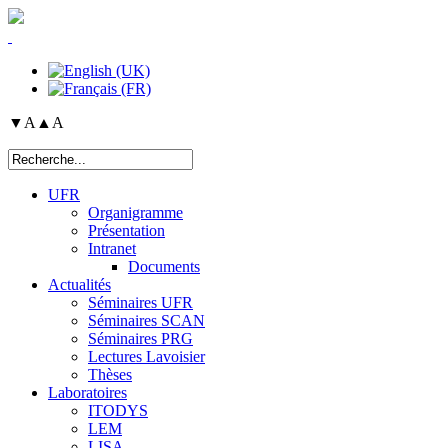
▼A
▲A
UFR
Organigramme
Présentation
Intranet
Documents
Actualités
Séminaires UFR
Séminaires SCAN
Séminaires PRG
Lectures Lavoisier
Thèses
Laboratoires
ITODYS
LEM
LISA