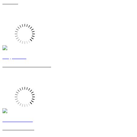
Professeur
Philippe LAINÉ
Directeur de Recherche au CNRS
Aazdine LAMOURI
Maître de conférences