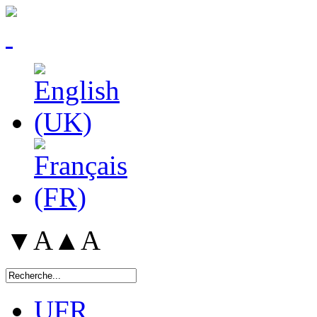
▼A
▲A
UFR