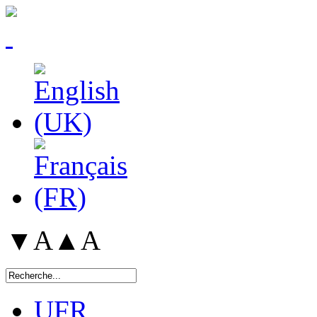
▼A
▲A
UFR