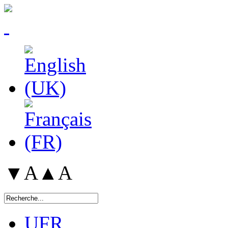
▼A
▲A
UFR