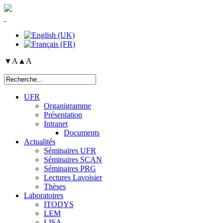
▼A
▲A
UFR
Organigramme
Présentation
Intranet
Documents
Actualités
Séminaires UFR
Séminaires SCAN
Séminaires PRG
Lectures Lavoisier
Thèses
Laboratoires
ITODYS
LEM
LISA