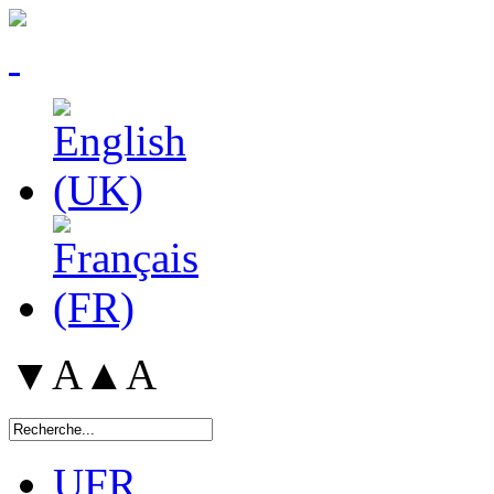
▼A
▲A
UFR