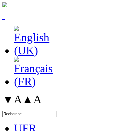
▼A
▲A
UFR