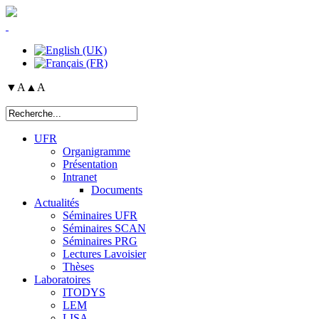
▼A
▲A
UFR
Organigramme
Présentation
Intranet
Documents
Actualités
Séminaires UFR
Séminaires SCAN
Séminaires PRG
Lectures Lavoisier
Thèses
Laboratoires
ITODYS
LEM
LISA