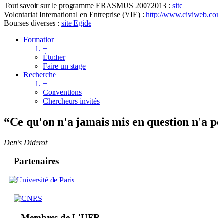
Tout savoir sur le programme ERASMUS 2007­2013 :
site
Volontariat International en Entreprise (VIE) :
http://www.civiweb.co
Bourses diverses :
site Egide
Formation
+
Étudier
Faire un stage
Recherche
+
Conventions
Chercheurs invités
“Ce qu'on n'a jamais mis en question n'a p
Denis Diderot
Partenaires
Membres de L'UFR