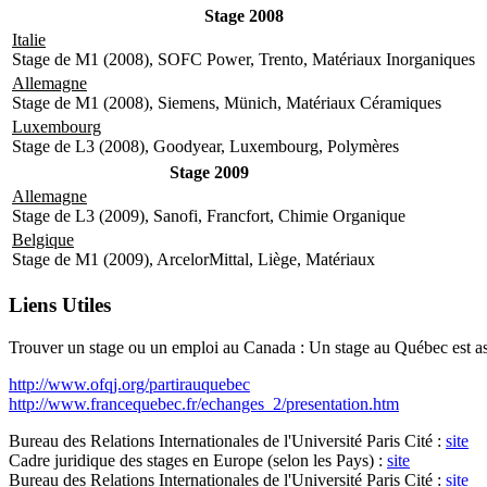
Stage 2008
Italie
Stage de M1 (2008), SOFC Power, Trento, Matériaux Inorganiques
Allemagne
Stage de M1 (2008), Siemens, Münich, Matériaux Céramiques
Luxembourg
Stage de L3 (2008), Goodyear, Luxembourg, Polymères
Stage 2009
Allemagne
Stage de L3 (2009), Sanofi, Francfort, Chimie Organique
Belgique
Stage de M1 (2009), Arcelor­Mittal, Liège, Matériaux
Liens Utiles
Trouver un stage ou un emploi au Canada : Un stage au Québec est assim
http://www.ofqj.org/partir­au­quebec
http://www.francequebec.fr/echanges_2/presentation.htm
Bureau des Relations Internationales de l'Université Paris Cité :
site
Cadre juridique des stages en Europe (selon les Pays) :
site
Bureau des Relations Internationales de l'Université Paris Cité :
site