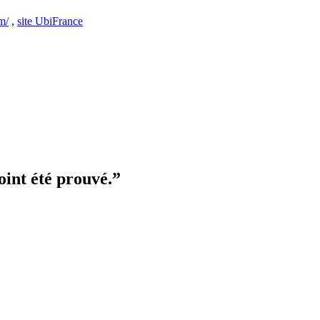
m/
,
site UbiFrance
oint été prouvé.”