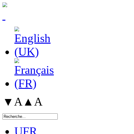
▼A
▲A
UFR