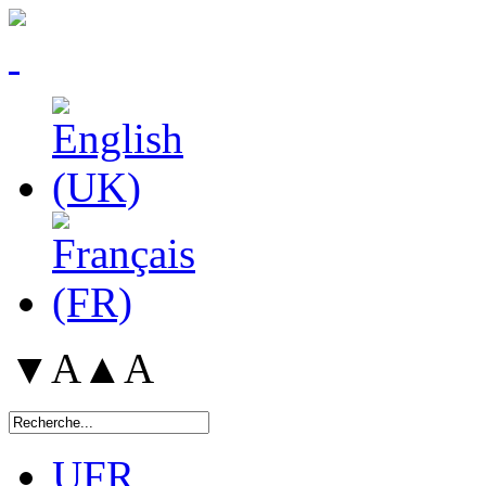
▼A
▲A
UFR