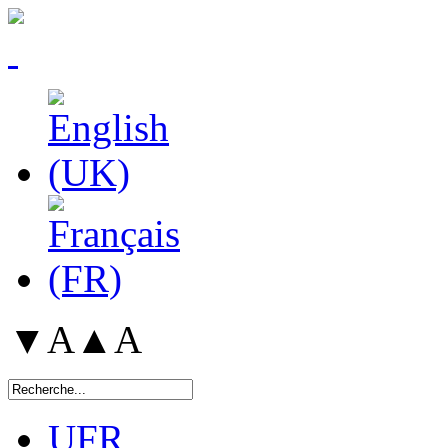
▼A
▲A
UFR