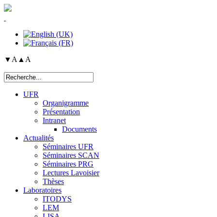
▼A
▲A
UFR
Organigramme
Présentation
Intranet
Documents
Actualités
Séminaires UFR
Séminaires SCAN
Séminaires PRG
Lectures Lavoisier
Thèses
Laboratoires
ITODYS
LEM
LISA