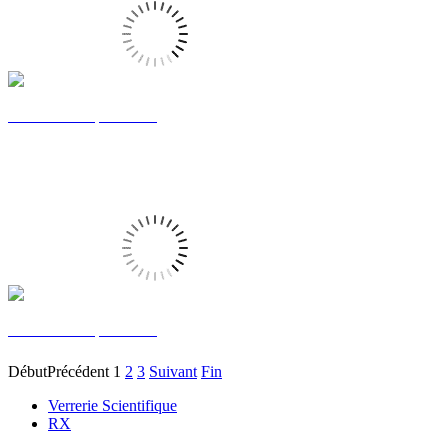
Fluorimètre Epsilon 3xl
Fluorimètre Epsilon 3xl
Début
Précédent
1
2
3
Suivant
Fin
Verrerie Scientifique
RX