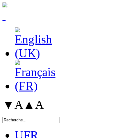
▼A
▲A
UFR