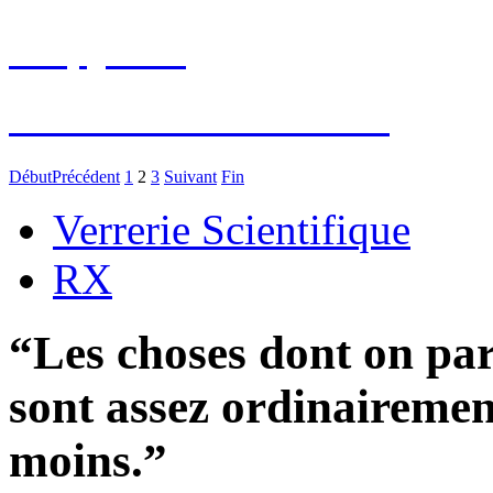
Empyrean
Passeur d'échantillons
Début
Précédent
1
2
3
Suivant
Fin
Verrerie Scientifique
RX
“Les choses dont on par
sont assez ordinairement
moins.”