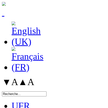
▼A
▲A
UFR