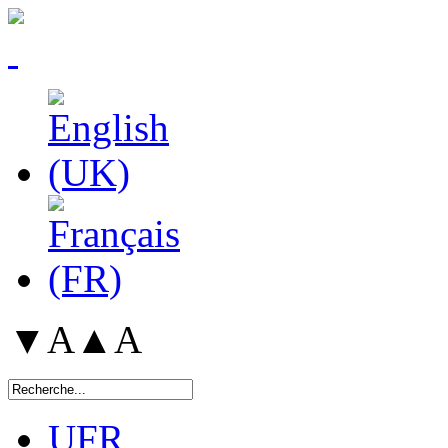
▼A
▲A
UFR