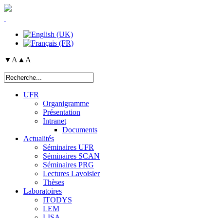
▼A
▲A
UFR
Organigramme
Présentation
Intranet
Documents
Actualités
Séminaires UFR
Séminaires SCAN
Séminaires PRG
Lectures Lavoisier
Thèses
Laboratoires
ITODYS
LEM
LISA